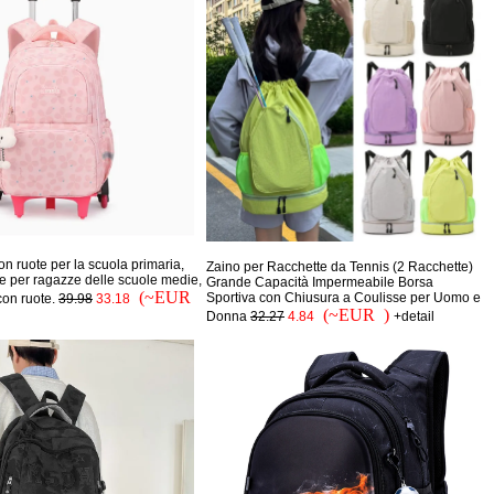
con ruote per la scuola primaria,
Zaino per Racchette da Tennis (2 Racchette)
te per ragazze delle scuole medie,
Grande Capacità Impermeabile Borsa
(~EUR
Sportiva con Chiusura a Coulisse per Uomo e
 con ruote.
39.98
33.18
(~EUR )
Donna
32.27
4.84
+detail