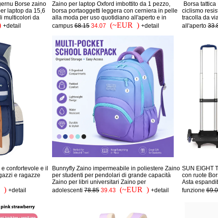
gernu Borse zaino
Zaino per laptop Oxford imbottito da 1 pezzo,
‌ Borsa tattic
er laptop da 15,6
borsa portaoggetti leggera con cerniera in pelle
ciclismo resi
i multicolori da
alla moda per uso quotidiano all'aperto e in
tracolla da vi
)
(~EUR )
+detail
campus
68.15
34.07
+detail
all'aperto
33.
e confortevole e il
Bunnyfly Zaino impermeabile in poliestere Zaino
SUN EIGHT Tr
gazzi e ragazze
per studenti per pendolari di grande capacità
con ruote Bo
Zaino per libri universitari Zaino per
Asta espandib
 )
(~EUR )
+detail
adolescenti
78.85
39.43
+detail
funzione
69.