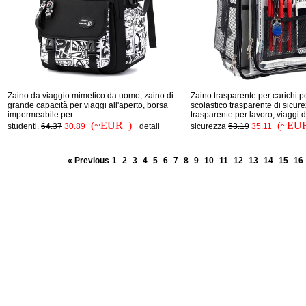
Zaino da viaggio mimetico da uomo, zaino di
Zaino trasparente per carichi p
grande capacità per viaggi all'aperto, borsa
scolastico trasparente di sicur
impermeabile per
trasparente per lavoro, viaggi d
(~EUR )
(~EU
studenti.
64.37
30.89
+detail
sicurezza
53.19
35.11
« Previous
1
2
3
4
5
6
7
8
9
10
11
12
13
14
15
16