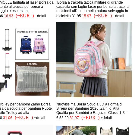
a MOLLE tagliata al laser Borsa da
‌ Borsa a tracolla tattica militare di grande
stente all'acqua per borse a
capacità con taglio laser per borse a tracolla
aggio e escursioni
resistenti all'acqua nella natura selvaggia in
(~EUR )
(~EUR )
86
16.93
+detail
bicicletta
31.95
15.97
+detail
olley per bambini Zaino Borsa
Nuovissima Borsa Scuola 3D a Forma di
rsa da scuola per bambini Ruote
Sirena per Bambine 2026, Zaini di Alta
ile Trolley ad alta
Qualità per Bambini e Ragazzi, Classi 1-3-
(~EUR )
(~EUR )
00
31.06
+detail
6
53.29
31.97
+detail