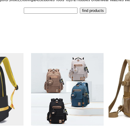
ports Shoes,Clothing&Accessories
Tools
Toys & Hobbies
Underwear
Watches
We