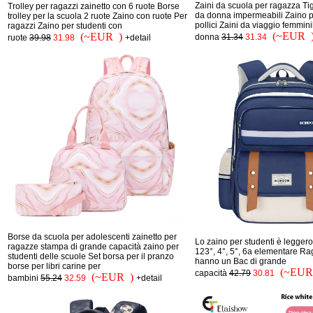
Zaini da scuola per ragazza Ti
Trolley per ragazzi zainetto con 6 ruote Borse
da donna impermeabili Zaino p
trolley per la scuola 2 ruote Zaino con ruote Per
pollici Zaini da viaggio femminil
ragazzi Zaino per studenti con
(~EUR 
(~EUR )
donna
31.34
31.34
ruote
39.98
31.98
+detail
Borse da scuola per adolescenti zainetto per
Lo zaino per studenti è leggero 
ragazze stampa di grande capacità zaino per
123°, 4°, 5°, 6a elementare Ra
studenti delle scuole Set borsa per il pranzo
hanno un Bac di grande
borse per libri carine per
(~EUR
capacità
42.79
30.81
(~EUR )
bambini
55.24
32.59
+detail