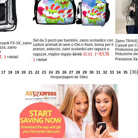
Set da 3 pezzi per bambini, zaino scolastico con
Zaino TRAVEA
esanti FX-3X, zaino
cartoni animati di rane o-Om n-Nom, borsa per il
Casual per C
ezza, zaino
pranzo, astuccio, zaini scolastici per ragazzi e
Protezione pe
i
(~EUR
Riduzione de
ragazze, miglior regalo
32.01
32.01
R )
+detail
)
Pressione
71
+detail
[36]
17
18
19
20
21
22
23
24
25
26
27
28
29
30
31
32
33
34
35
Hospedagem de Sites