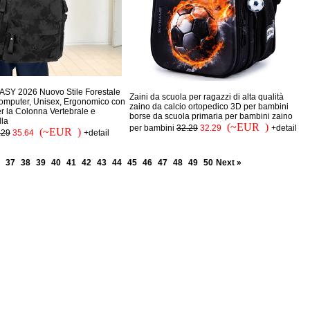
SY 2026 Nuovo Stile Forestale
Zaini da scuola per ragazzi di alta qualità
omputer, Unisex, Ergonomico con
zaino da calcio ortopedico 3D per bambini
r la Colonna Vertebrale e
borse da scuola primaria per bambini zaino
lla
(~EUR )
per bambini
32.29
32.29
+detail
(~EUR )
.29
35.64
+detail
37
38
39
40
41
42
43
44
45
46
47
48
49
50
Next »