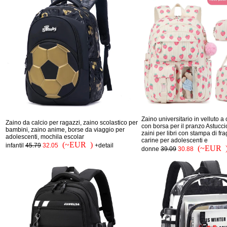
Zaino universitario in velluto a
Zaino da calcio per ragazzi, zaino scolastico per
con borsa per il pranzo Astuccio
bambini, zaino anime, borse da viaggio per
zaini per libri con stampa di fr
adolescenti, mochila escolar
carine per adolescenti e
(~EUR )
infantil
45.79
32.05
+detail
(~EUR 
donne
39.09
30.88