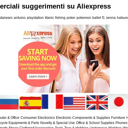
ciali suggerimenti su Aliexpress
starwars
arduino
playstation
titanic
fishing
poker
pokemon
ballet
f1
senna
hatsun
ter & Office
Consumer Electronics
Electronic Components & Supplies
Furniture
H
cycle Equipments & Parts
Novelty & Special Use
Office & School Supplies
Phones 