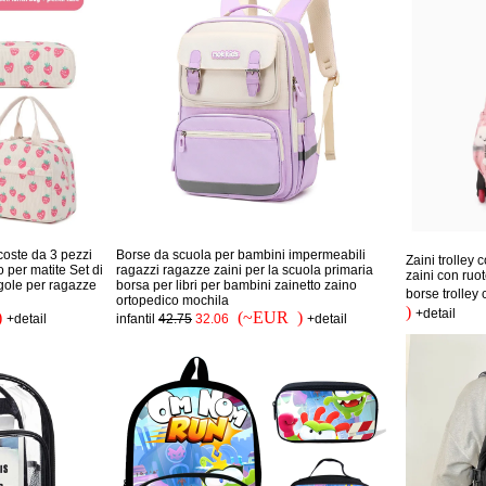
 coste da 3 pezzi
Borse da scuola per bambini impermeabili
Zaini trolley 
 per matite Set di
ragazzi ragazze zaini per la scuola primaria
zaini con ruo
agole per ragazze
borsa per libri per bambini zainetto zaino
borse trolley
ortopedico mochila
)
+detail
)
(~EUR )
+detail
infantil
42.75
32.06
+detail