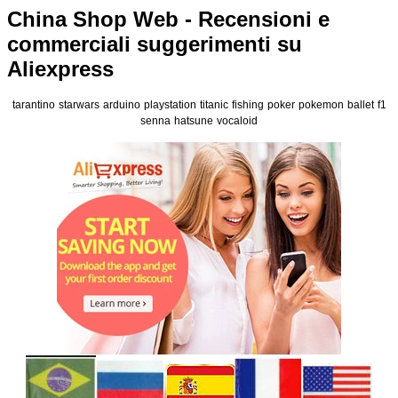
China Shop Web - Recensioni e
commerciali suggerimenti su
Aliexpress
tarantino
starwars
arduino
playstation
titanic
fishing
poker
pokemon
ballet
f1
senna
hatsune
vocaloid