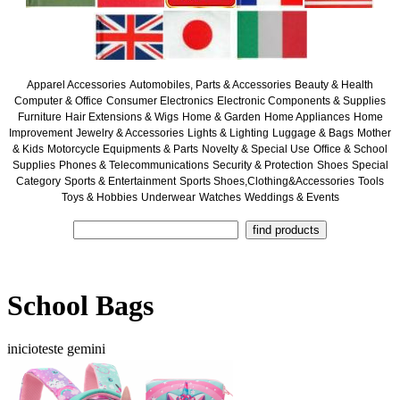
Apparel Accessories
Automobiles, Parts & Accessories
Beauty & Health
Computer & Office
Consumer Electronics
Electronic Components & Supplies
Furniture
Hair Extensions & Wigs
Home & Garden
Home Appliances
Home
Improvement
Jewelry & Accessories
Lights & Lighting
Luggage & Bags
Mother
& Kids
Motorcycle Equipments & Parts
Novelty & Special Use
Office & School
Supplies
Phones & Telecommunications
Security & Protection
Shoes
Special
Category
Sports & Entertainment
Sports Shoes,Clothing&Accessories
Tools
Toys & Hobbies
Underwear
Watches
Weddings & Events
School Bags
inicioteste gemini